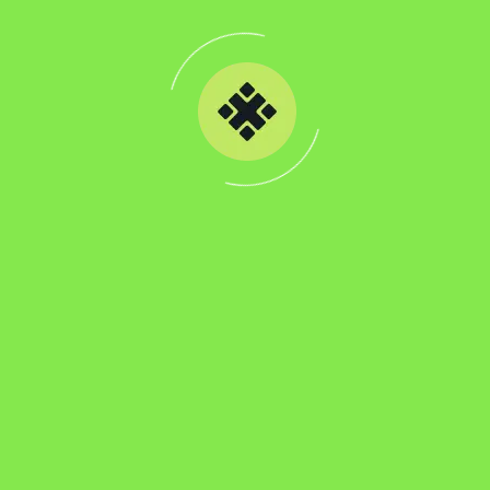
E
x
p
l
o
r
e
O
u
r
P
o
w
e
r
f
u
l
F
e
a
t
u
r
e
s